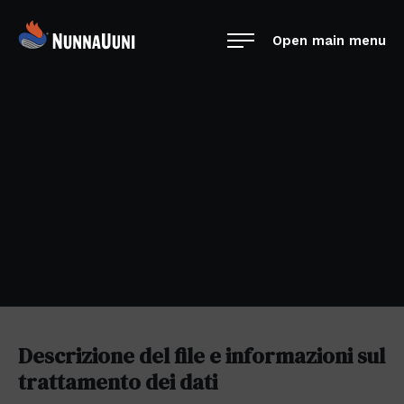
Skip
NunnaUuni
to
Open main menu
Sydämestään
content
aito
suomalainen
Informativa sulla privacy
vuolukivitakka
Descrizione del file e informazioni sul
trattamento dei dati