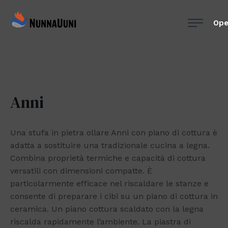
Skip
NunnaUuni
to
Ope
Sydämestään
content
aito
suomalainen
vuolukivitakka
Anni
Una stufa in pietra ollare Anni con piano di cottura è
adatta a sostituire una tradizionale cucina a legna.
Combina proprietà termiche e capacità di cottura
versatili con dimensioni compatte. È
particolarmente efficace nel riscaldare le stanze e
consente di preparare i cibi su un piano di cottura in
ceramica. Un piano cottura scaldato con la legna
riscalda rapidamente l’ambiente. La piastra di