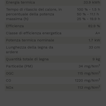
Energia termica
33.9 kWh
Tempo di rilascio del calore, in
100 % - 1.5 h
percentuale della potenza
50 % - 11.1 h
massima (h)
25 % - 19.9 h
Efficienza
82.9 %
Classe di efficienza energetica
A+
Potenza termica nominale
1.7 kW
Lunghezza della legna da
33 cm
ardere
Quantità totale di legna
9 kg
3
Particelle (PM)
34 mg/Nm
3
OGC
115 mg/Nm
3
CO
1220 mg/Nm
3
NOx
113 mg/Nm