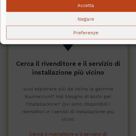
Accetta
Negare
Preferenze
Cerca il rivenditore e il servizio di
installazione più vicino
Vuoi esplorare più da vicino la gamma
NunnaUuni? Hai bisogno di aiuto per
l’installazione? Qui sono disponibili i
rivenditori e i servizi di installazione più
vicini.
Cerca il rivenditore e il servizio di