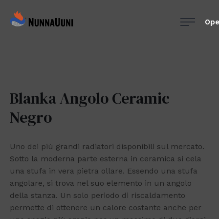
Skip
NunnaUuni
to
Ope
Sydämestään
content
aito
suomalainen
vuolukivitakka
Blanka Angolo Ceramic
Negro
Uno dei più grandi radiatori disponibili sul mercato.
Sotto la moderna parte esterna in ceramica si cela
una stufa in vera pietra ollare. Essendo una stufa
angolare, si trova nel suo elemento in un angolo
della stanza. Un solo periodo di riscaldamento
permette di ottenere un calore costante anche per