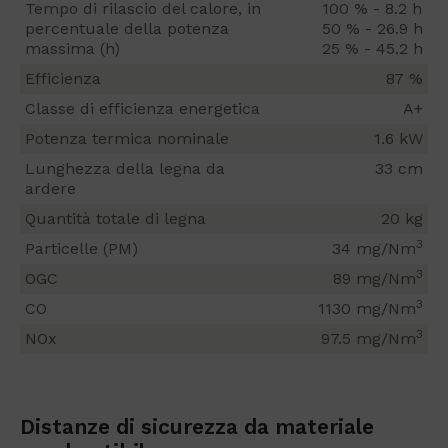
Tempo di rilascio del calore, in
100 % - 8.2 h
percentuale della potenza
50 % - 26.9 h
massima (h)
25 % - 45.2 h
Efficienza
87 %
Classe di efficienza energetica
A+
Potenza termica nominale
1.6 kW
Lunghezza della legna da
33 cm
ardere
Quantità totale di legna
20 kg
3
Particelle (PM)
34 mg/Nm
3
OGC
89 mg/Nm
3
CO
1130 mg/Nm
3
NOx
97.5 mg/Nm
Distanze di sicurezza da materiale