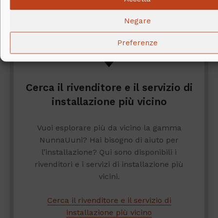
Negare
Preferenze
Cerca il rivenditore e il servizio di
installazione più vicino
Vuoi esplorare più da vicino la gamma
NunnaUuni? Hai bisogno di aiuto per
l’installazione? Qui sono disponibili i
rivenditori e i servizi di installazione più
vicini.
Cerca il rivenditore e il servizio di
installazione più vicino