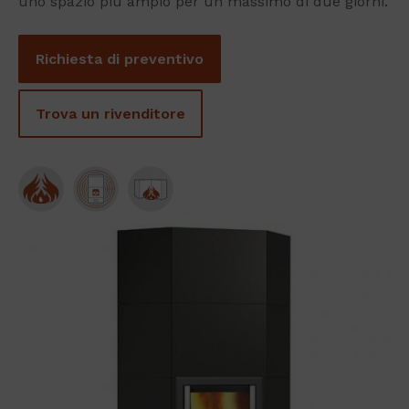
uno spazio più ampio per un massimo di due giorni.
Richiesta di preventivo
Trova un rivenditore