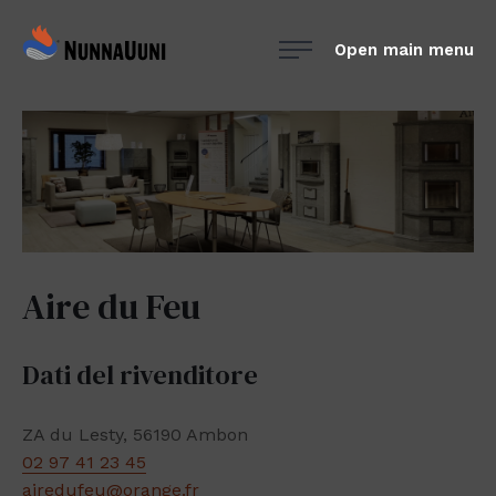
Skip
NunnaUuni
to
Open main menu
Sydämestään
content
aito
suomalainen
vuolukivitakka
Aire du Feu
Dati del rivenditore
ZA du Lesty, 56190 Ambon
02 97 41 23 45
airedufeu@orange.fr