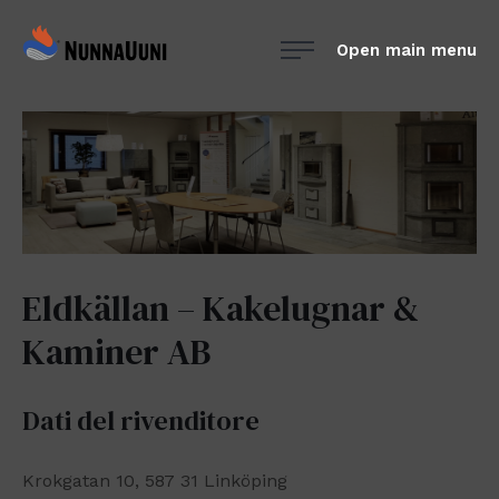
Skip
NunnaUuni
to
Open main menu
Sydämestään
content
aito
suomalainen
vuolukivitakka
Eldkällan – Kakelugnar &
Kaminer AB
Dati del rivenditore
Krokgatan 10, 587 31 Linköping