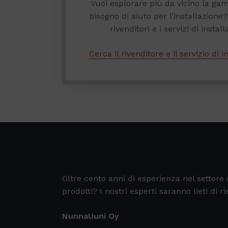
Vuoi esplorare più da vicino la 
bisogno di aiuto per l’installazione?
rivenditori e i servizi di install
Cerca il rivenditore e il servizio di 
Oltre cento anni di esperienza nel settor
prodotti? I nostri esperti saranno lieti di
NunnaUuni Oy