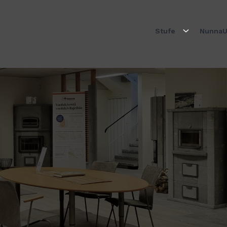
Stufe
NunnaU