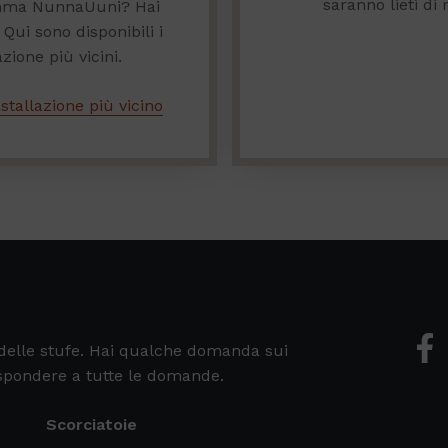
saranno lieti di
gamma NunnaUuni? Hai
 Qui sono disponibili i
azione più vicini.
installazione più vicino
e delle stufe. Hai qualche domanda sui
 rispondere a tutte le domande.
Scorciatoie