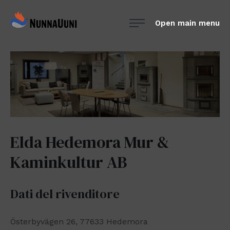
Skip
NunnaUuni
to
Open main menu
Sydämestään
content
aito
suomalainen
vuolukivitakka
Elda Hedemora Mur &
Kaminkultur AB
Dati del rivenditore
Österbyvägen 26, 77633 Hedemora