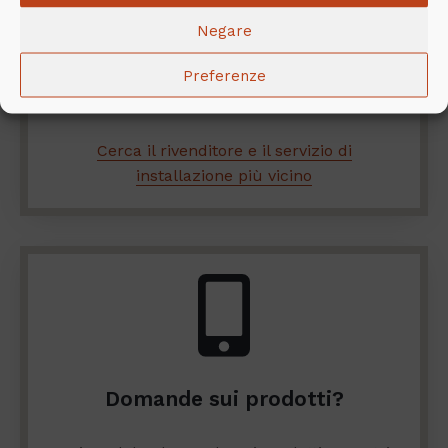
Vuoi esplorare più da vicino la gamma
NunnaUuni? Hai bisogno di aiuto per
Negare
l’installazione? Qui sono disponibili i
Preferenze
rivenditori e i servizi di installazione più
vicini.
Cerca il rivenditore e il servizio di
installazione più vicino
Domande sui prodotti?