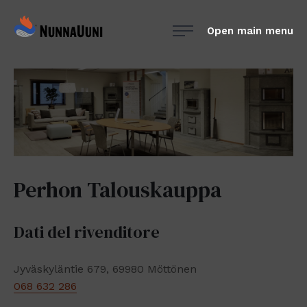
Skip
NunnaUuni
to
Open main menu
Sydämestään
content
aito
suomalainen
vuolukivitakka
Perhon Talouskauppa
Dati del rivenditore
Jyväskyläntie 679, 69980 Möttönen
068 632 286