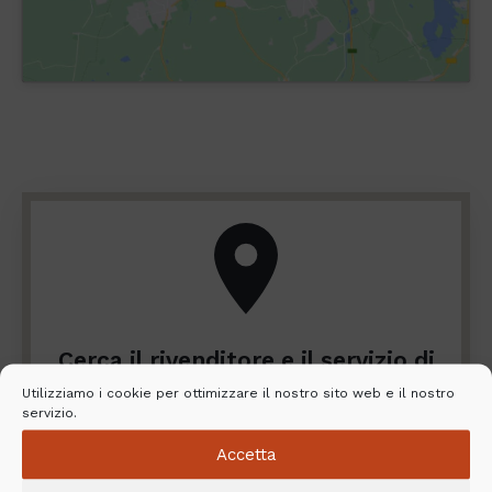
Cerca il rivenditore e il servizio di
installazione più vicino
Utilizziamo i cookie per ottimizzare il nostro sito web e il nostro
servizio.
Vuoi esplorare più da vicino la gamma
Accetta
NunnaUuni? Hai bisogno di aiuto per