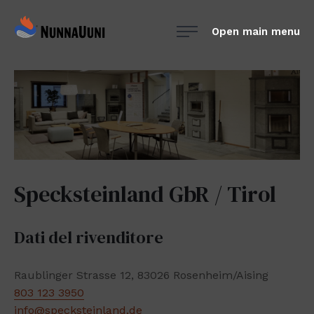
Skip
NunnaUuni
to
Open main menu
Sydämestään
content
aito
suomalainen
vuolukivitakka
Specksteinland GbR / Tirol
Dati del rivenditore
Raublinger Strasse 12, 83026 Rosenheim/Aising
803 123 3950
info@specksteinland.de