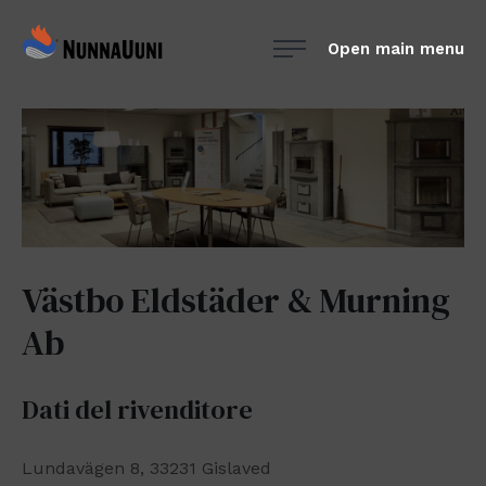
Skip
NunnaUuni
to
Open main menu
Sydämestään
content
aito
suomalainen
vuolukivitakka
Västbo Eldstäder & Murning
Ab
Dati del rivenditore
Lundavägen 8, 33231 Gislaved